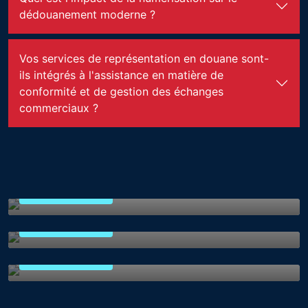
dédouanement moderne ?
Vos services de représentation en douane sont-
ils intégrés à l'assistance en matière de
conformité et de gestion des échanges
commerciaux ?
Externalisation douanière
Conformité du commerce
international
En savoir plus
Gestion du commerce international
En savoir plus
En savoir plus